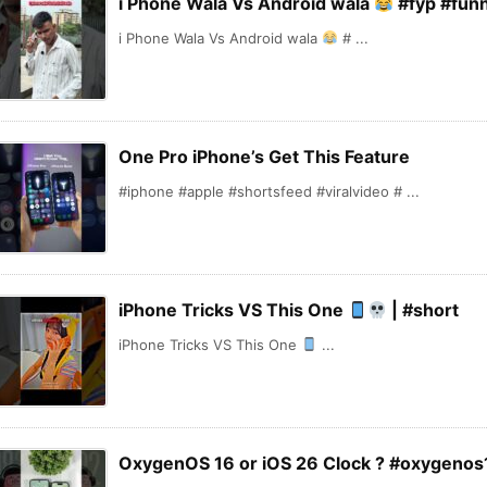
i Phone Wala Vs Android wala
#fyp #fun
i Phone Wala Vs Android wala
# ...
One Pro iPhone’s Get This Feature
#iphone #apple #shortsfeed #viralvideo # ...
iPhone Tricks VS This One
| #short
iPhone Tricks VS This One
...
OxygenOS 16 or iOS 26 Clock ? #oxygenos