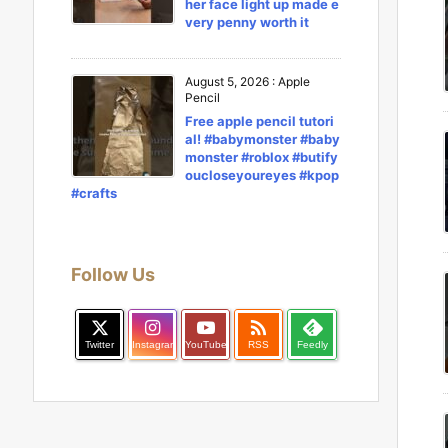
her face light up made e
very penny worth it
August 5, 2026
:
Apple
Pencil
Free apple pencil tutori
al! #babymonster #baby
monster #roblox #butify
oucloseyoureyes #kpop
#crafts
Follow Us

Twitter
Instagram
YouTube
RSS
Feedly