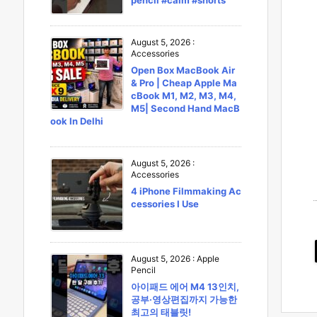
pencil #calm #shorts
August 5, 2026
:
Accessories
Open Box MacBook Air
& Pro | Cheap Apple Ma
cBook M1, M2, M3, M4,
M5| Second Hand MacB
ook In Delhi
August 5, 2026
:
Accessories
4 iPhone Filmmaking Ac
cessories I Use
August 5, 2026
:
Apple
Pencil
아이패드 에어 M4 13인치,
공부·영상편집까지 가능한
최고의 태블릿!