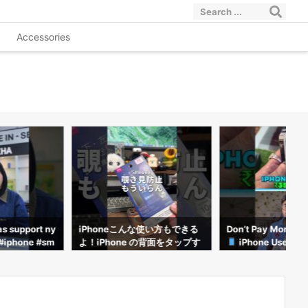
Accessories
使い方もできる
Don’t Pay More Than This!
ทฤษฎีเลจคี่ใช้กับ iPho
の背面をタップす
iPhone Used Price List 20
ม่ได้!?#อาตี๋รีวิว #
フィルムが不要
26
netricks #iphone1
やり方を紹介し
 #iPhone便
e裏技