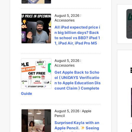
August 5, 2026
:
Accessories
All iPad expected price i
n big billion days? Back
to school vs BBD? iPad 1
1, iPad Air, iPad Pro M5
August 5, 2026
:
Accessories
Get Apple Back to Scho
ol ( UNiDAYS Verificatio
n to Apple Education Dis
count Claim ) Complete
Guide
August 5, 2026
:
Apple
Pencil
Surprised Kayla with an
Apple Pencil.
Seeing