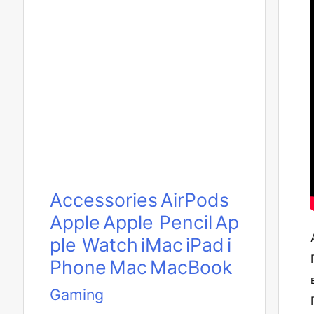
Accessories
AirPods
Apple
Apple Pencil
Ap
ple Watch
iMac
iPad
i
Phone
Mac
MacBook
Gaming