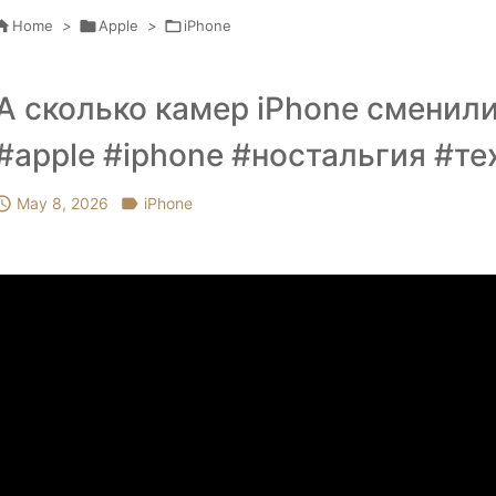

Home
>

Apple
>

iPhone
А сколько камер iPhone сменили
#apple #iphone #ностальгия #т

May 8, 2026

iPhone