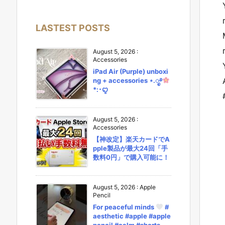
LASTEST POSTS
August 5, 2026
:
Accessories
iPad Air (Purple) unboxi
ng + accessories ⋆.ೃ࿔
*:･ꨄ︎
August 5, 2026
:
Accessories
【神改定】楽天カードでA
pple製品が最大24回「手
数料0円」で購入可能に！
August 5, 2026
:
Apple
Pencil
For peaceful minds
#
aesthetic #apple #apple