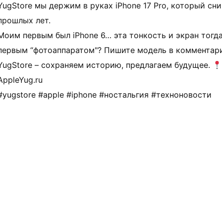
YugStore мы держим в руках iPhone 17 Pro, который с
прошлых лет.
Моим первым был iPhone 6… эта тонкость и экран тогд
первым “фотоаппаратом"? Пишите модель в комментари
YugStore – сохраняем историю, предлагаем будущее.
AppleYug.ru
#yugstore #apple #iphone #ностальгия #техноновости