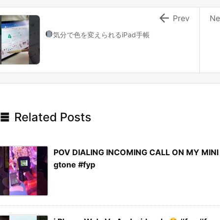

Prev
Ne
気分で色を変えられるiPad手帳

Related Posts
POV DIALING INCOMING CALL ON MY MINI I
gtone #fyp