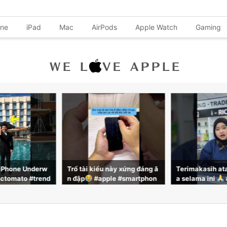
one
iPad
Mac
AirPods
Apple Watch
Gaming
 này xứng đáng ă
Terimakasih atas support ny
iPhoneこんな
le #smartphon
a selama ini
#iphone #sm
よ！iPhone 
reviewcongnghe
artphone #iricha
ると覗き見防止
になるのでその
ます！！#iPhone
利機能 #iPhon