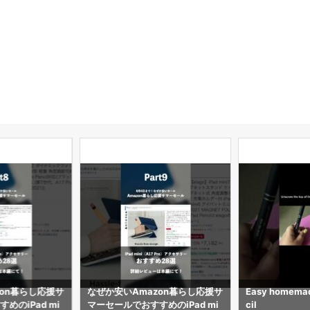
zon暮らし応援サ
なぜか安いAmazon暮らし応援サ
Easy homemad
めのiPad mi
マーセールでおすすめのiPad mi
cil