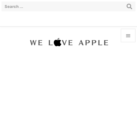


Menu

Sidebar

Prev

Next

Search