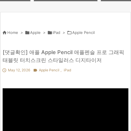
）アクセサリー28選
ni（A17 Pro）アクセサリー28選
#ガジェット

Home
>

Apple
>

iPad
>

Apple Pencil
[댓글확인] 애플 Apple Pencil 애플펜슬 프로 그래픽
태블릿 터치스크린 스타일러스 디지타이저

May 12, 2026

Apple Pencil
,
iPad