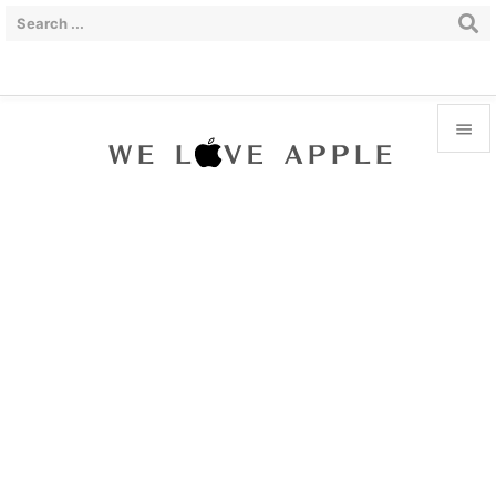


Menu

Sidebar

Prev

Next

Search