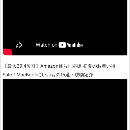
【最大39.4％引】Amazon暮らし応援 初夏のお買い得
Sale！MacBookにいいもの15選・現物紹介