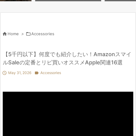
aar

Home
>

Accessories
【5千円以下】何度でも紹介したい！Amazonスマイ
ルSaleの定番とリピ買いオススメApple関連16選

May 31, 2026

Accessories