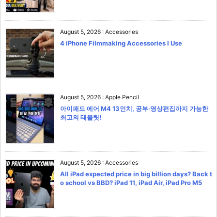
August 5, 2026
:
Accessories
4 iPhone Filmmaking Accessories I Use
August 5, 2026
:
Apple Pencil
아이패드 에어 M4 13인치, 공부·영상편집까지 가능한
최고의 태블릿!
August 5, 2026
:
Accessories
All iPad expected price in big billion days? Back t
o school vs BBD? iPad 11, iPad Air, iPad Pro M5