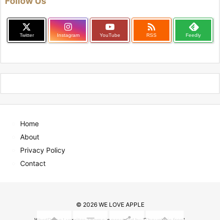
Follow Us

Twitter
Instagram
YouTube
RSS
Feedly
Home
About
Privacy Policy
Contact
©
2026
WE LOVE APPLE