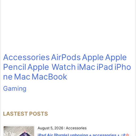
Accessories
AirPods
Apple
Apple
Pencil
Apple Watch
iMac
iPad
iPho
ne
Mac
MacBook
Gaming
LASTEST POSTS
August 5, 2026
:
Accessories
iPad Air (Purple) unboxing + accessories ⋆.ೃ࿔