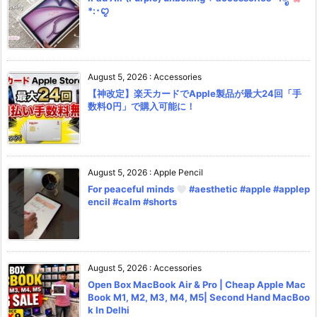
*:･ꨄ︎
August 5, 2026
:
Accessories
【神改定】楽天カードでApple製品が最大24回「手
数料0円」で購入可能に！
August 5, 2026
:
Apple Pencil
For peaceful minds
#aesthetic #apple #applep
encil #calm #shorts
August 5, 2026
:
Accessories
Open Box MacBook Air & Pro | Cheap Apple Mac
Book M1, M2, M3, M4, M5| Second Hand MacBoo
k In Delhi