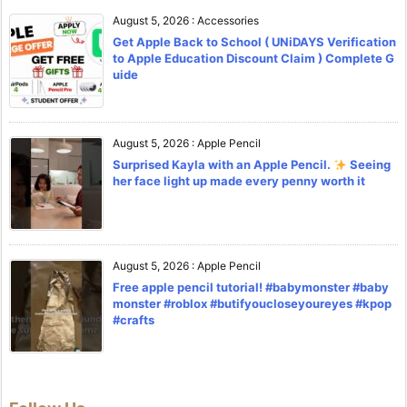
August 5, 2026
:
Accessories
Get Apple Back to School ( UNiDAYS Verification
to Apple Education Discount Claim ) Complete G
uide
August 5, 2026
:
Apple Pencil
Surprised Kayla with an Apple Pencil.
Seeing
her face light up made every penny worth it
August 5, 2026
:
Apple Pencil
Free apple pencil tutorial! #babymonster #baby
monster #roblox #butifyoucloseyoureyes #kpop
#crafts