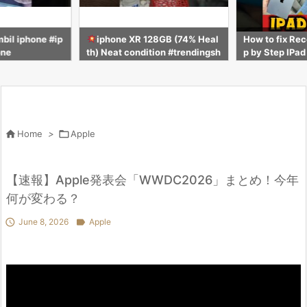
bil iphone #ip
iphone XR 128GB (74% Heal
How to fix Re
one
th) Neat condition #trendingsh
p by Step IPad 
orts #viralvideo #iphonexr #sh
al #shorts #b
orts #iphone
hone

Home
>

Apple
【速報】Apple発表会「WWDC2026」まとめ！今年
何が変わる？

June 8, 2026

Apple