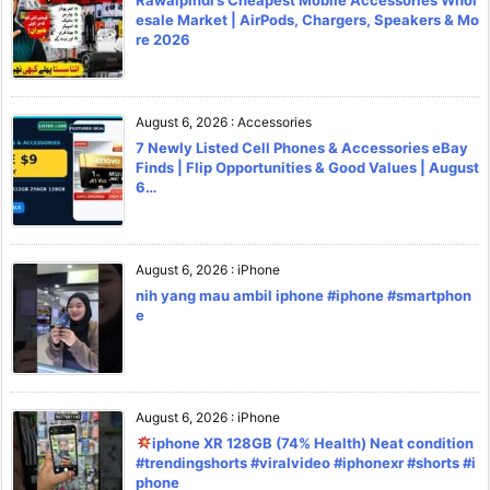
esale Market | AirPods, Chargers, Speakers & Mo
re 2026
August 6, 2026
:
Accessories
7 Newly Listed Cell Phones & Accessories eBay
Finds | Flip Opportunities & Good Values | August
6…
August 6, 2026
:
iPhone
nih yang mau ambil iphone #iphone #smartphon
e
August 6, 2026
:
iPhone
iphone XR 128GB (74% Health) Neat condition
#trendingshorts #viralvideo #iphonexr #shorts #i
phone