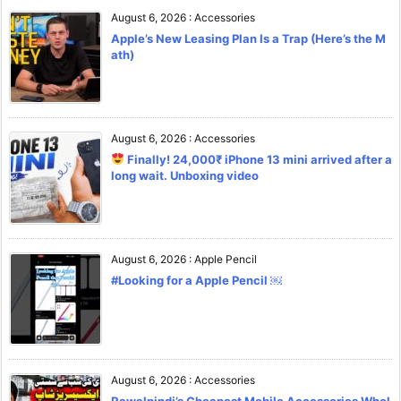
August 6, 2026
:
Accessories
Apple’s New Leasing Plan Is a Trap (Here’s the M
ath)
August 6, 2026
:
Accessories
Finally! 24,000₹ iPhone 13 mini arrived after a
long wait. Unboxing video
August 6, 2026
:
Apple Pencil
#Looking for a Apple Pencil ￼
August 6, 2026
:
Accessories
Rawalpindi’s Cheapest Mobile Accessories Whol