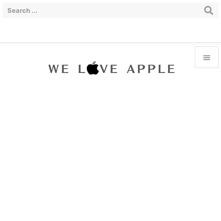


Menu

Sidebar

Prev

Next

Search