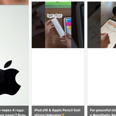
pple Pencil Sati
For peaceful minds
#appl
how to make re
ing
e #aesthetic #applepencil #
olours #art #dr