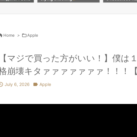
calm #apple #shorts
colour #pencilc
nting #subscrib

Home
>

Apple
【マジで買った方がいい！】僕は１つ
格崩壊キタァァァァァァァ！！！【Am

July 6, 2026

Apple