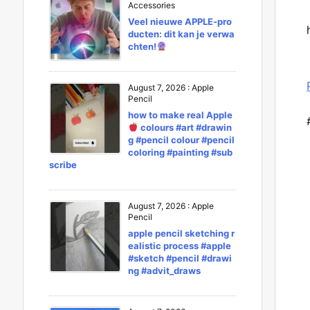
Accessories
Veel nieuwe APPLE-pro
ducten: dit kan je verwa
chten!
August 7, 2026
:
Apple
Pencil
how to make real Apple
colours #art #drawin
g #pencil colour #pencil
coloring #painting #sub
scribe
August 7, 2026
:
Apple
Pencil
apple pencil sketching r
ealistic process #apple
#sketch #pencil #drawi
ng #advit_draws