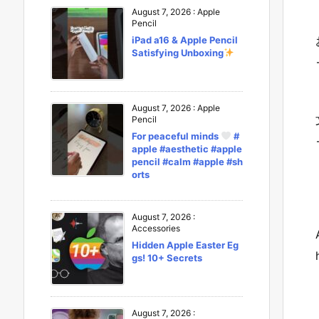
August 7, 2026
:
Apple
Pencil
iPad a16 & Apple Pencil
Satisfying Unboxing
August 7, 2026
:
Apple
Pencil
For peaceful minds
#
apple #aesthetic #apple
pencil #calm #apple #sh
orts
August 7, 2026
:
Accessories
Hidden Apple Easter Eg
gs! 10+ Secrets
August 7, 2026
: