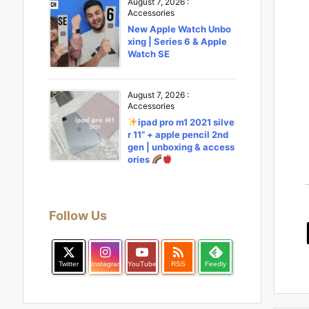
August 7, 2026
:
Accessories
New Apple Watch Unbo
xing | Series 6 & Apple
Watch SE
August 7, 2026
:
Accessories
ipad pro m1 2021 silve
r 11” + apple pencil 2nd
gen | unboxing & access
ories
Follow Us

Twitter
Instagram
YouTube
RSS
Feedly