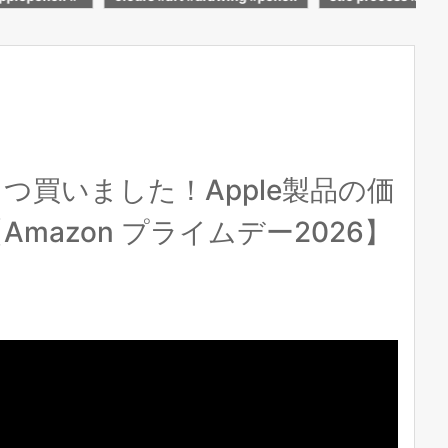
oloring #pai
#pencil #drawing #advit_dra
h #realistic #draw
e
ws
_draws
買いました！Apple製品の価
azon プライムデー2026】