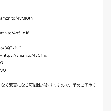
.to/4vMlQtn
.to/4b5Ld16
/3QTk1vO
/amzn.to/4aC1fjd
9O
yJO
告なく変更になる可能性がありますので、予めご了承く