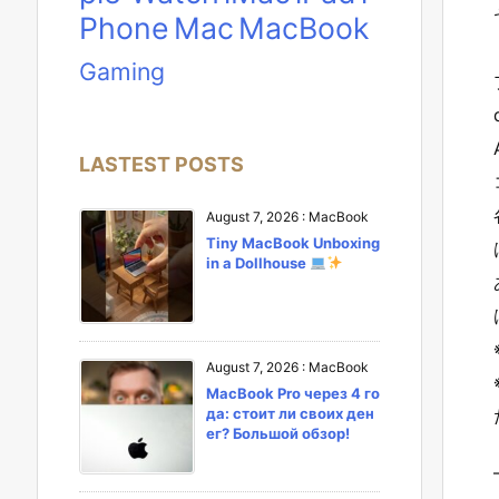
Phone
Mac
MacBook
Gaming
LASTEST POSTS
August 7, 2026
:
MacBook
Tiny MacBook Unboxing
in a Dollhouse
August 7, 2026
:
MacBook
MacBook Pro через 4 го
да: стоит ли своих ден
ег? Большой обзор!