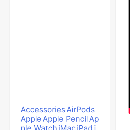
Accessories
AirPods
Apple
Apple Pencil
Ap
ple Watch
iMac
iPad
i