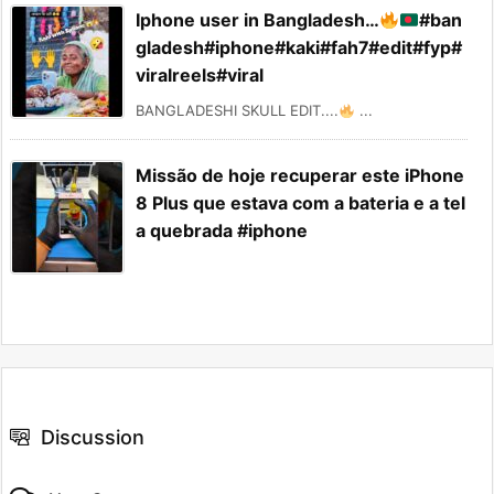
Iphone user in Bangladesh…
#ban
gladesh#iphone#kaki#fah7#edit#fyp#
viralreels#viral
BANGLADESHI SKULL EDIT....
...
Missão de hoje recuperar este iPhone
8 Plus que estava com a bateria e a tel
a quebrada #iphone
Discussion