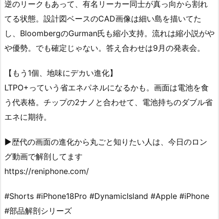
逆のリークもあって、有名リーカー同士が真っ向から割れ
てる状態。設計図ベースのCAD画像は細い島を描いてた
し、BloombergのGurman氏も縮小支持。流れは縮小説がや
や優勢。でも確定じゃない。答え合わせは9月の発表会。
【もう1個、地味にデカい進化】
LTPO+っていう省エネパネルになるかも。画面は電池を食
う代表格。チップの2ナノと合わせて、電池持ちのダブル省
エネに期待。
▶歴代の画面の進化から丸ごと知りたい人は、今日のロン
グ動画で解剖してます
https://reniphone.com/
#Shorts #iPhone18Pro #DynamicIsland #Apple #iPhone
#部品解剖シリーズ