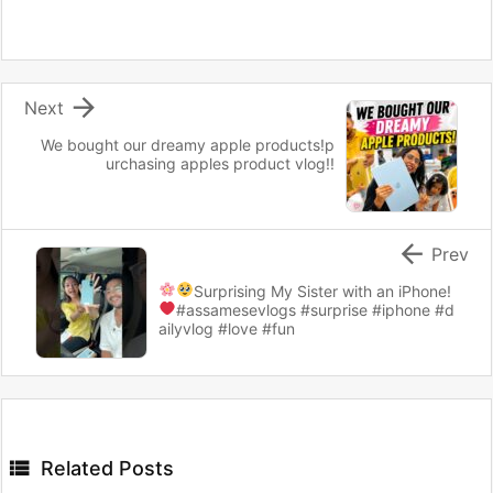

Next
We bought our dreamy apple products!p
urchasing apples product vlog!!

Prev
Surprising My Sister with an iPhone!
#assamesevlogs #surprise #iphone #d
ailyvlog #love #fun

Related Posts