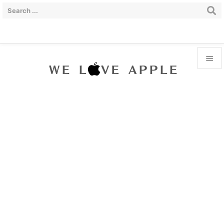


Menu

Sidebar

Prev

Next

Search