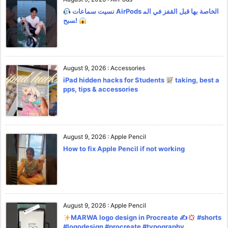
نسيت سماعات AirPods الخاصة بها قبل القفز في الم
سبح!
August 9, 2026
:
Accessories
iPad hidden hacks for Students
taking, best a
pps, tips & accessories
August 9, 2026
:
Apple Pencil
How to fix Apple Pencil if not working
August 9, 2026
:
Apple Pencil
MARWA logo design in Procreate ✍
#shorts
#logodesign #procreate #typography