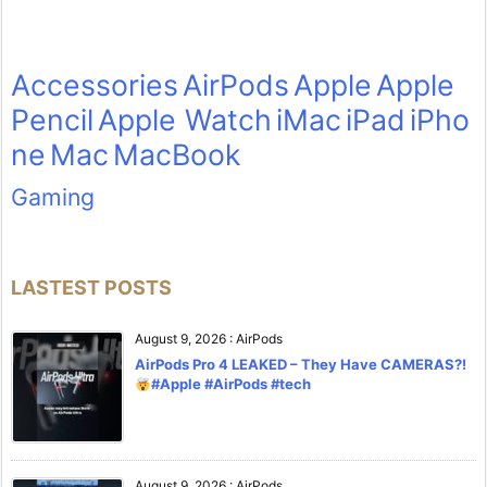
Accessories
AirPods
Apple
Apple
Pencil
Apple Watch
iMac
iPad
iPho
ne
Mac
MacBook
Gaming
LASTEST POSTS
August 9, 2026
:
AirPods
AirPods Pro 4 LEAKED – They Have CAMERAS?!
#Apple #AirPods #tech
August 9, 2026
:
AirPods