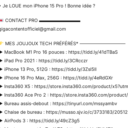
• Je LOUE mon iPhone 15 Pro ! Bonne idée ?
CONTACT PRO ▬▬▬▬▬▬▬▬▬
gigacontentofficiel@gmail.com
MES JOUJOUX TECH PRÉFÉRÉS* ——————————
► MacBook M1 Pro 16 pouces : https://tidd.ly/41dTBaS
► iPad Pro 2021 : https://tidd.ly/3CRcczr
► iPhone 13 Pro, 512G : https://tidd.ly/3Zsl5Il
► iPhone 16 Pro Max, 256G : https://tidd.ly/4eRdGXr
► Insta360 X5 : https://store.insta360.com/product/x5?u
► Insta360 Ace Pro 2 : https://store.insta360.com/produ
► Bureau assis-debout : https://tinyurl.com/mssyambv
► Chaise de bureau : https://musso.sjv.io/c/3733183/205
► AirPods 3 : https://tidd.ly/49cZ3g5