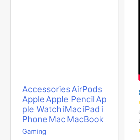
Accessories
AirPods
Apple
Apple Pencil
Ap
ple Watch
iMac
iPad
i
Phone
Mac
MacBook
Gaming