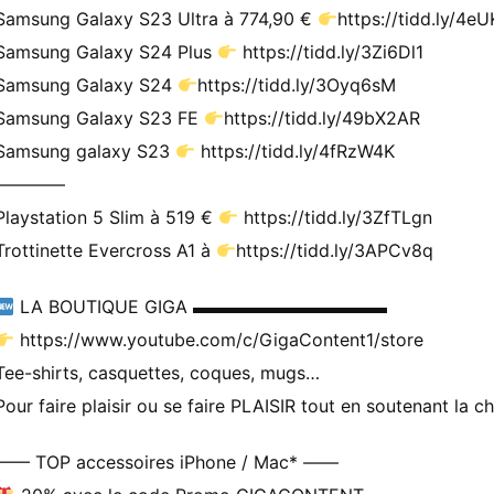
Samsung Galaxy S23 Ultra à 774,90 €
https://tidd.ly/4e
Samsung Galaxy S24 Plus
https://tidd.ly/3Zi6Dl1
Samsung Galaxy S24
https://tidd.ly/3Oyq6sM
Samsung Galaxy S23 FE
https://tidd.ly/49bX2AR
Samsung galaxy S23
https://tidd.ly/4fRzW4K
————
Playstation 5 Slim à 519 €
https://tidd.ly/3ZfTLgn
Trottinette Evercross A1 à
https://tidd.ly/3APCv8q
LA BOUTIQUE GIGA ▬▬▬▬▬▬▬▬▬▬▬
https://www.youtube.com/c/GigaContent1/store
Tee-shirts, casquettes, coques, mugs…
Pour faire plaisir ou se faire PLAISIR tout en soutenant la c
—— TOP accessoires iPhone / Mac* ——