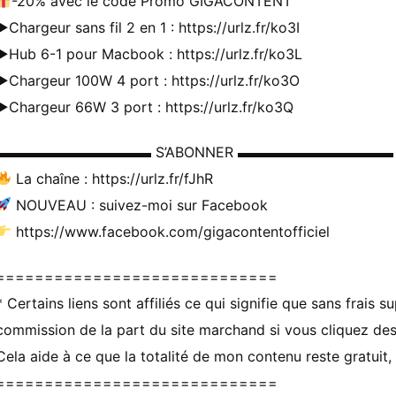
-20% avec le code Promo GIGACONTENT
►Chargeur sans fil 2 en 1 : https://urlz.fr/ko3I
►Hub 6-1 pour Macbook : https://urlz.fr/ko3L
►Chargeur 100W 4 port : https://urlz.fr/ko3O
►Chargeur 66W 3 port : https://urlz.fr/ko3Q
▬▬▬▬▬▬▬▬▬▬▬ S’ABONNER ▬▬▬▬▬▬▬▬▬▬▬
La chaîne : https://urlz.fr/fJhR
NOUVEAU : suivez-moi sur Facebook
https://www.facebook.com/gigacontentofficiel
=============================
* Certains liens sont affiliés ce qui signifie que sans frais 
commission de la part du site marchand si vous cliquez des
Cela aide à ce que la totalité de mon contenu reste gratuit, 
=============================