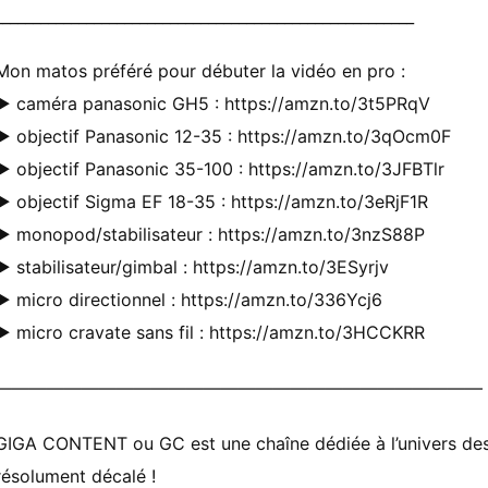
_______________________________________________________
Mon matos préféré pour débuter la vidéo en pro :
► caméra panasonic GH5 : https://amzn.to/3t5PRqV
► objectif Panasonic 12-35 : https://amzn.to/3qOcm0F
► objectif Panasonic 35-100 : https://amzn.to/3JFBTlr
► objectif Sigma EF 18-35 : https://amzn.to/3eRjF1R
► monopod/stabilisateur : https://amzn.to/3nzS88P
► stabilisateur/gimbal : https://amzn.to/3ESyrjv
► micro directionnel : https://amzn.to/336Ycj6
► micro cravate sans fil : https://amzn.to/3HCCKRR
————————————————————————————
GIGA CONTENT ou GC est une chaîne dédiée à l’univers des 
résolument décalé !