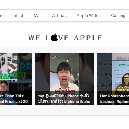
one
iPad
Mac
AirPods
Apple Watch
Gaming
ับ iPhone รุ่นนี้ไ
Har Ghar Iphone Yojna
INCOMING CAL
ีวิว #iphone #ipho
#ashusir #iphone #shorts #v
I IPHONE 17 P
hone17e
iral
GE #smartphon
rts #iphone #fy