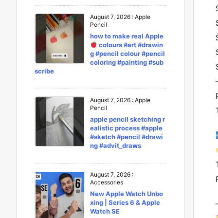
August 7, 2026
:
Apple
Pencil
how to make real Apple
colours #art #drawin
g #pencil colour #pencil
coloring #painting #sub
scribe
August 7, 2026
:
Apple
Pencil
apple pencil sketching r
ealistic process #apple
#sketch #pencil #drawi
ng #advit_draws
August 7, 2026
:
Accessories
New Apple Watch Unbo
xing | Series 6 & Apple
Watch SE