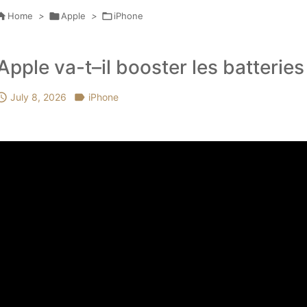

Home
>

Apple
>

iPhone
Apple va-t–il booster les batterie

July 8, 2026

iPhone