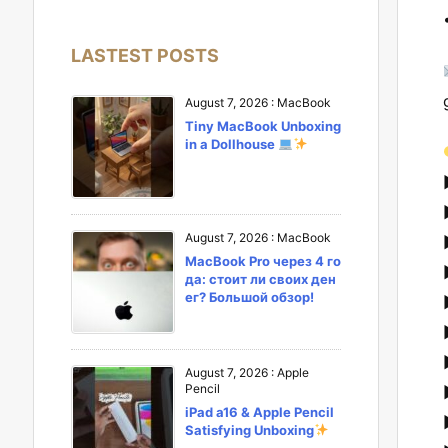
LASTEST POSTS
August 7, 2026
:
MacBook
Tiny MacBook Unboxing
in a Dollhouse
August 7, 2026
:
MacBook
MacBook Pro через 4 го
да: стоит ли своих ден
ег? Большой обзор!
August 7, 2026
:
Apple
Pencil
iPad a16 & Apple Pencil
Satisfying Unboxing