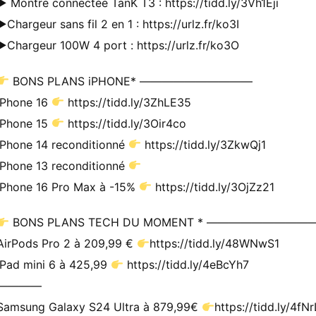
► Montre connectée TanK T3 : https://tidd.ly/3Vh1Eji
►Chargeur sans fil 2 en 1 : https://urlz.fr/ko3I
►Chargeur 100W 4 port : https://urlz.fr/ko3O
BONS PLANS iPHONE* ——————————
iPhone 16
https://tidd.ly/3ZhLE35
iPhone 15
https://tidd.ly/3Oir4co
iPhone 14 reconditionné
https://tidd.ly/3ZkwQj1
iPhone 13 reconditionné
iPhone 16 Pro Max à -15%
https://tidd.ly/3OjZz21
BONS PLANS TECH DU MOMENT * —————————
AirPods Pro 2 à 209,99 €
https://tidd.ly/48WNwS1
iPad mini 6 à 425,99
https://tidd.ly/4eBcYh7
————
Samsung Galaxy S24 Ultra à 879,99€
https://tidd.ly/4fNr