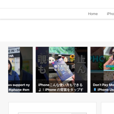
Home
iPh
eこんな使い方もできる
Don’t Pay More Than This!
ทฤษฎีเลจคี่ใช้ก
ne の背面をタップす
iPhone Used Price List 20
ม่ได้!?#อาตี๋ร
見防止フィルムが不要
26
netricks #ip
でそのやり方を紹介し
hone #iPhone便
Phone裏技