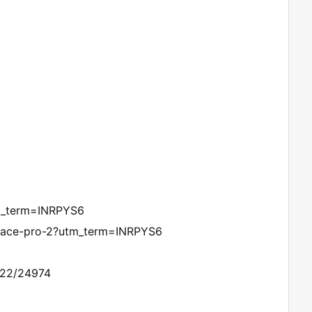
tm_term=INRPYS6
ct/ace-pro-2?utm_term=INRPYS6
1222/24974