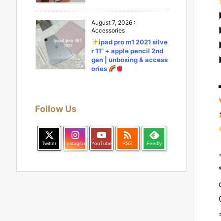
August 7, 2026
:
Accessories
ipad pro m1 2021 silve
r 11” + apple pencil 2nd
gen | unboxing & access
ories
Follow Us

Twitter
Instagram
YouTube
RSS
Feedly